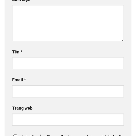
Tên
*
Email
*
Trang web